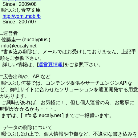
Since : 2009/08
暇つぶし青空文庫
http://yomi.mobi/b
Since : 2007/07
□運営者
佐藤圭一 (eucalyptus.)
info@eucaly.net
*書き込み削除は、メールではお受けしておりません、上記手
順をご参照下さい。
詳しい情報は、[
運営豆情報
]をご参照下さい。
□広告出稿や、APIなど
暇つぶし何某では、コンテンツ提供やサーチエンジンAPIな
ど、御社サイトに合わせたソリューションを適宜開発する用意
があります。
ご興味があれば、お気軽に！、但し個人運営の為、お返事に
時間がかかるかも・・・。
まずは、[ info @ eucaly.net ] までご一報願います。
□データの削除について
暇つぶし2ch上で、個人情報や中傷など、不適切な書き込みを