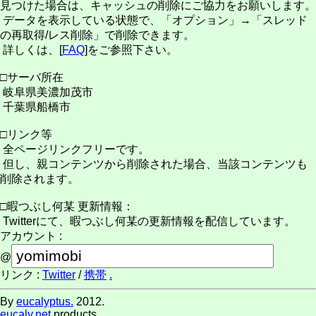
見つけた場合は、キャッシュの削除にご協力をお願いします。
データを表示している状態で、「オプション」→「スレッド
の再取得/レス削除」で削除できます。
詳しくは、[
FAQ
]をご参照下さい。
□サーバ所在
岐阜県美濃加茂市
千葉県船橋市
□リンク等
全ページリンクフリーです。
但し、親コンテンツから削除された場合、当該コンテンツも
削除されます。
□暇つぶし何某 更新情報：
Twitterにて、暇つぶし何某の更新情報を配信しています。
アカウント :
@
リンク :
Twitter
/
携帯
.
By
eucalyptus.
2012.
eucaly.net
products.