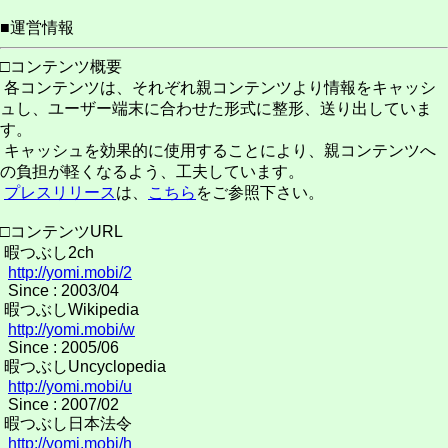
■運営情報
□コンテンツ概要
各コンテンツは、それぞれ親コンテンツより情報をキャッシ
ュし、ユーザー端末に合わせた形式に整形、送り出していま
す。
キャッシュを効果的に使用することにより、親コンテンツへ
の負担が軽くなるよう、工夫しています。
プレスリリース
は、
こちら
をご参照下さい。
□コンテンツURL
暇つぶし2ch
http://yomi.mobi/2
Since : 2003/04
暇つぶしWikipedia
http://yomi.mobi/w
Since : 2005/06
暇つぶしUncyclopedia
http://yomi.mobi/u
Since : 2007/02
暇つぶし日本法令
http://yomi.mobi/h