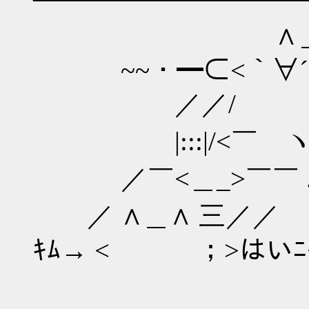
∧＿∧キムを
~~・━⊂<｀∀´
／／/ ノ::
|:::|/<￣ ヽノ:
／￣<＿_>￣￣ .／| 
／ ∧＿∧ 三／／ |
ｷﾑ→ < ；>はい