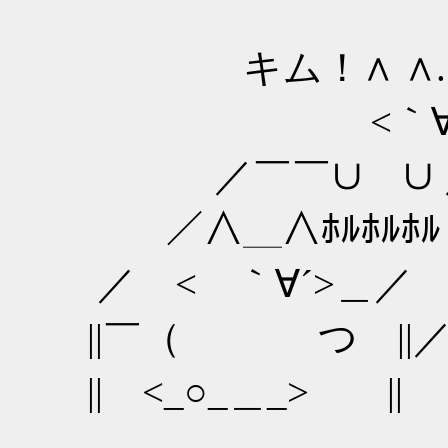
＼ < ｀∀´>
キム！∧ ∧.＼ （
<｀∀´ >
／￣￣∪ ∪ ／| 
／∧＿∧ﾎﾙ
／ < ｀∀´>
||￣（ つ ||／
|| <_○_＿_
――――――――――