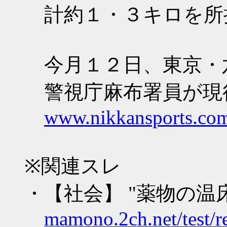
計約１・３キロを所
今月１２日、東京・
警視庁麻布署員が現
www.nikkansports.com
※関連スレ
・【社会】 "薬物の
mamono.2ch.net/test/r