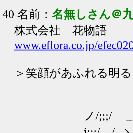
40 名前：
名無しさん＠
株式会社 花物語
www.eflora.co.jp/efec0
＞笑顔があふれる明る
ノ/;;;/ _ ~ヽ 
i;;;/ / .ヽi 