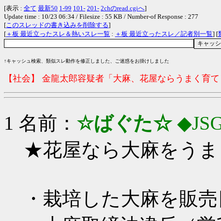
[表示 :
全て
最新50
1-99
101-
201-
2chのread.cgiへ
]
Update time : 10/23 06:34 / Filesize : 55 KB / Number-of Response : 277
[
このスレッドの書き込みを削除する
]
[
＋板 最近立ったスレ＆熱いスレ一覧
:
＋板 最近立ったスレ／記者別一覧
] [
↑キャッシュ検索、類似スレ動作を修正しました、ご迷惑をお掛けしました
【社会】 金龍太郎容疑者「大麻、花屋ならうまく育
1 名前：
☆ばぐた☆
◆JS
★花屋なら大麻をうま
・栽培した大麻を販売