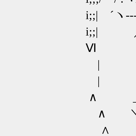
i;;| ´ヽ--‐´| 
i;;| ／ 
Ⅵ / ￣
| ／/ ﾍ
| （ ,-
∧ ___
∧ ＼i__i_
∧ ヽ||||||