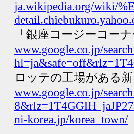
ja.wikipedia.org/w
detail.chiebukuro.yahoo
「銀座コージーコーナ
www.google.co.jp/search
hl=ja&safe=off&rl
ロッテの工場がある新
www.google.co.jp/searc
8&rlz=1T4GGIH_jaJ
ni-korea.jp/korea_town/