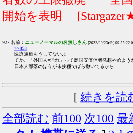
開始を表明 [Stargazer★
927 名前：
ニューノーマルの名無しさん
[2022/09/23(金) 09:55:22.
>>858
医療逼迫もうしてないよ
てか、「外国人=汚れ」って島国安倍信者発想やめよう
日本人部落のほうが未接種でばら撒いてるから
[
続きを読
全部読む
前100
次100
最