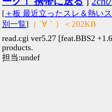
ーク！ 携帯に送る
]
2chの
[
＋板 最近立ったスレ＆熱い
（ ´∀｀）＜202KB
別一覧
]
read.cgi ver5.27 [feat.BBS2 +1.6]
products.
担当:undef