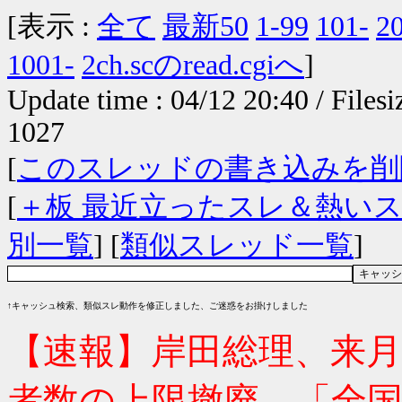
[表示 :
全て
最新50
1-99
101-
2
1001-
2ch.scのread.cgiへ
]
Update time : 04/12 20:40 / Files
1027
[
このスレッドの書き込みを削
[
＋板 最近立ったスレ＆熱い
別一覧
] [
類似スレッド一覧
]
↑キャッシュ検索、類似スレ動作を修正しました、ご迷惑をお掛けしました
【速報】岸田総理、来月
者数の上限撤廃 「全