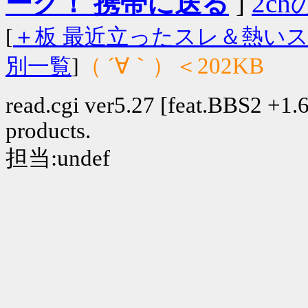
ーク！ 携帯に送る
]
2chの
[
＋板 最近立ったスレ＆熱い
（ ´∀｀）＜202KB
別一覧
]
read.cgi ver5.27 [feat.BBS2 +1.6]
products.
担当:undef