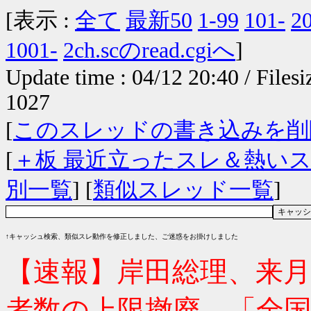
[表示 :
全て
最新50
1-99
101-
2
1001-
2ch.scのread.cgiへ
]
Update time : 04/12 20:40 / Files
1027
[
このスレッドの書き込みを削
[
＋板 最近立ったスレ＆熱い
別一覧
] [
類似スレッド一覧
]
↑キャッシュ検索、類似スレ動作を修正しました、ご迷惑をお掛けしました
【速報】岸田総理、来月
者数の上限撤廃 「全