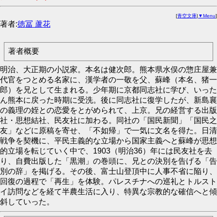
[
青空文庫
|
▼Menu
]
著者:
徳冨 蘆花
著者概要
明治、大正期の小説家。本名は健次郎。熊本県水俣の惣庄屋兼
代官をつとめる名家に、漢学者の一敬を父、蘇峰（本名、猪一
郎）を兄として生まれる。少年期に京都同志社に学び、いった
ん熊本に戻った時期に受洗。後に同志社に復学したが、新島襄
の義理の姪との恋愛をとがめられて、上京。兄の経営する出版
社・思想結社、民友社に加わる。同社の「国民新聞」「国民之
友」などに原稿を寄せ、「不如帰」で一気に文名を得た。日清
戦争を契機に、平民主義的な立場から国家主義へと蘇峰が思想
的立場を転じていく中で、1903（明治36）年には民友社を去
り、自費出版した「黒潮」の巻頭に、兄との決別を告げる「告
別の辞」を掲げる。その後、富士山登頂中に人事不省に陥り、
回復の過程で「再生」を体験。パレスチナへの巡礼とトルスト
イ訪問などを経て半農生活に入り、特異な宗教的な確信へと傾
斜していった。