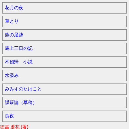
花月の夜
草とり
熊の足跡
馬上三日の記
不如帰 小説
水汲み
みみずのたはこと
謀叛論（草稿）
良夜
徳冨 蘆花 (著)