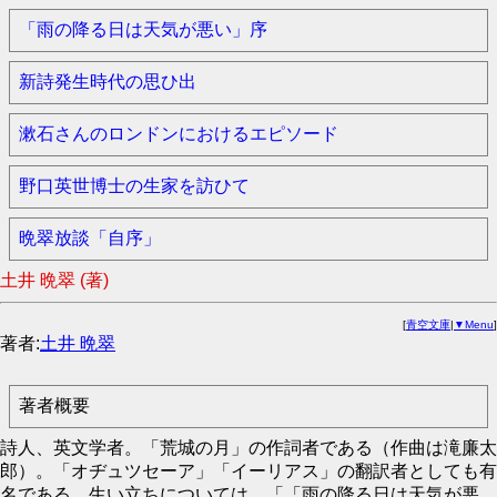
「雨の降る日は天気が悪い」序
新詩発生時代の思ひ出
漱石さんのロンドンにおけるエピソード
野口英世博士の生家を訪ひて
晩翠放談「自序」
土井 晩翠 (著)
[
青空文庫
|
▼Menu
]
著者:
土井 晩翠
著者概要
詩人、英文学者。「荒城の月」の作詞者である（作曲は滝廉太
郎）。「オヂュツセーア」「イーリアス」の翻訳者としても有
名である。生い立ちについては、「「雨の降る日は天気が悪