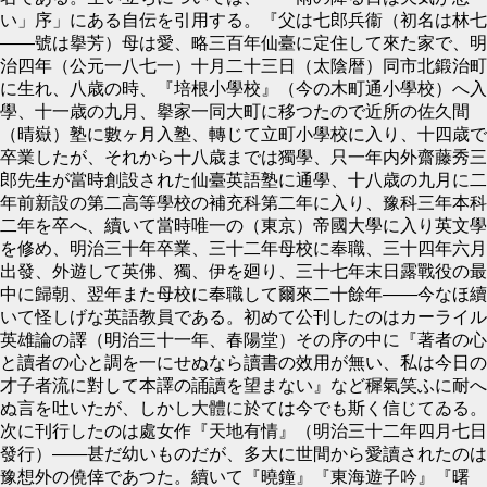
い」序」にある自伝を引用する。『父は七郎兵衞（初名は林七
――號は擧芳）母は愛、略三百年仙臺に定住して來た家で、明
治四年（公元一八七一）十月二十三日（太陰暦）同市北鍛治町
に生れ、八歳の時、『培根小學校』（今の木町通小學校）へ入
學、十一歳の九月、擧家一同大町に移つたので近所の佐久間
（晴嶽）塾に數ヶ月入塾、轉じて立町小學校に入り、十四歳で
卒業したが、それから十八歳までは獨學、只一年内外齋藤秀三
郎先生が當時創設された仙臺英語塾に通學、十八歳の九月に二
年前新設の第二高等學校の補充科第二年に入り、豫科三年本科
二年を卒へ、續いて當時唯一の（東京）帝國大學に入り英文學
を修め、明治三十年卒業、三十二年母校に奉職、三十四年六月
出發、外遊して英佛、獨、伊を廻り、三十七年末日露戰役の最
中に歸朝、翌年また母校に奉職して爾來二十餘年――今なほ續
いて怪しげな英語教員である。初めて公刊したのはカーライル
英雄論の譯（明治三十一年、春陽堂）その序の中に『著者の心
と讀者の心と調を一にせぬなら讀書の效用が無い、私は今日の
才子者流に對して本譯の誦讀を望まない』など穉氣笑ふに耐へ
ぬ言を吐いたが、しかし大體に於ては今でも斯く信じてゐる。
次に刊行したのは處女作『天地有情』（明治三十二年四月七日
發行）――甚だ幼いものだが、多大に世間から愛讀されたのは
豫想外の僥倖であつた。續いて『曉鐘』『東海遊子吟』『曙