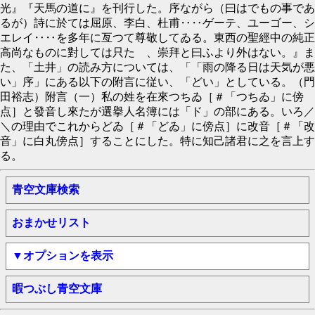
光』『天馬の道に』を刊行した。序ながら（曰はでもの事であ
るが）詩に於ては屈原、李白、杜甫‥‥ゲーテ、ユーゴー、シ
エレイ‥‥を多年に亙つて尊敬してゐる。東西の聖經中の純正
高尚なものに對しては只たゞ、崇拜と曰ふより外はない。』ま
た、「土井」の読み方については、「「雨の降る日は天気が悪
い」序」にある以下の附言に従い、「どい」としている。（門
田裕志）附言（一）私の姓を在來つちゐ［＃「つちゐ」に傍
点］と發音し來たが選擧人名簿には「ド」の部にある。いろ／
＼の理由でこれからどゐ［＃「どゐ」に傍点］に改音［＃「改
音」に白丸傍点］することにした。特に知己諸君に之を言上す
る。
青空文庫検索
おまかせリスト
▼オプションを表示
暇つぶし青空文庫