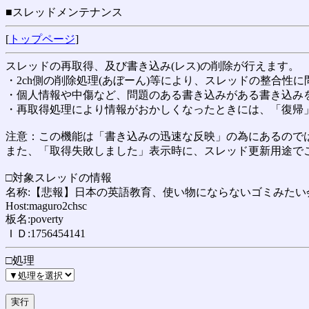
■スレッドメンテナンス
[
トップページ
]
スレッドの再取得、及び書き込み(レス)の削除が行えます。
・2ch側の削除処理(あぼーん)等により、スレッドの整合性
・個人情報や中傷など、問題のある書き込みがある書き込み
・再取得処理により情報がおかしくなったときには、「復帰
注意：この機能は「書き込みの迅速な反映」の為にあるのでは
また、「取得失敗しました」表示時に、スレッド更新用途で
□対象スレッドの情報
名称:【悲報】日本の英語教育、使い物にならないゴミみたい会話ばか
Host:maguro2chsc
板名:poverty
ＩＤ:1756454141
□処理