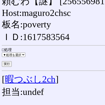
頼むわ【謎】 [256556981
Host:maguro2chsc
板名:poverty
ＩＤ:1617583564
□処理
[
暇つぶし2ch
]
担当:undef