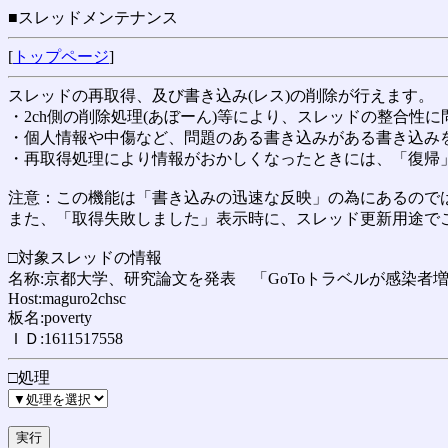
■スレッドメンテナンス
[
トップページ
]
スレッドの再取得、及び書き込み(レス)の削除が行えます。
・2ch側の削除処理(あぼーん)等により、スレッドの整合性
・個人情報や中傷など、問題のある書き込みがある書き込み
・再取得処理により情報がおかしくなったときには、「復帰
注意：この機能は「書き込みの迅速な反映」の為にあるのでは
また、「取得失敗しました」表示時に、スレッド更新用途で
□対象スレッドの情報
名称:京都大学、研究論文を発表 「GoToトラベルが感染者増加に影響
Host:maguro2chsc
板名:poverty
ＩＤ:1611517558
□処理