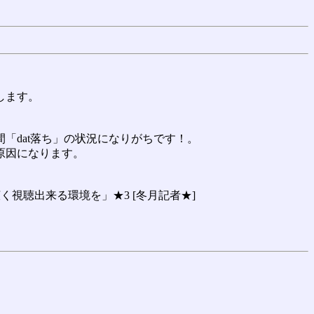
します。
「dat落ち」の状況になりがちです！。
原因になります。
視聴出来る環境を」★3 [冬月記者★]