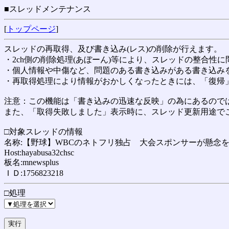
■スレッドメンテナンス
[
トップページ
]
スレッドの再取得、及び書き込み(レス)の削除が行えます。
・2ch側の削除処理(あぼーん)等により、スレッドの整合性
・個人情報や中傷など、問題のある書き込みがある書き込み
・再取得処理により情報がおかしくなったときには、「復帰
注意：この機能は「書き込みの迅速な反映」の為にあるのでは
また、「取得失敗しました」表示時に、スレッド更新用途で
□対象スレッドの情報
名称:【野球】WBCのネトフリ独占 大会スポンサーが懸念を
Host:hayabusa32chsc
板名:mnewsplus
ＩＤ:1756823218
□処理