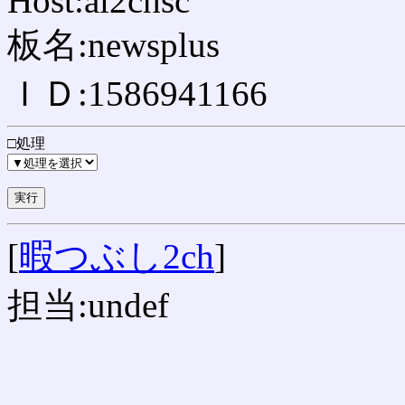
Host:ai2chsc
板名:newsplus
ＩＤ:1586941166
□処理
[
暇つぶし2ch
]
担当:undef