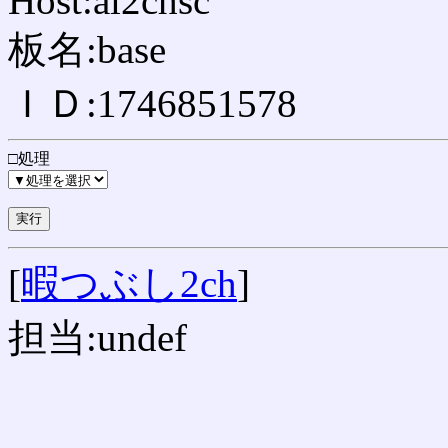
Host:ai2chsc
板名:base
ＩＤ:1746851578
□処理
[
暇つぶし2ch
]
担当:undef