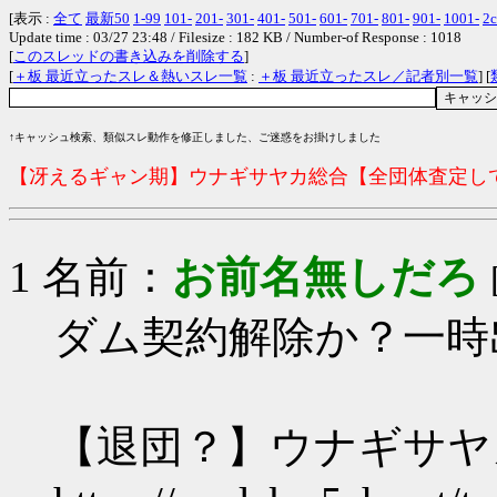
[表示 :
全て
最新50
1-99
101-
201-
301-
401-
501-
601-
701-
801-
901-
1001-
2c
Update time : 03/27 23:48 / Filesize : 182 KB / Number-of Response : 1018
[
このスレッドの書き込みを削除する
]
[
＋板 最近立ったスレ＆熱いスレ一覧
:
＋板 最近立ったスレ／記者別一覧
] [
↑キャッシュ検索、類似スレ動作を修正しました、ご迷惑をお掛けしました
【冴えるギャン期】ウナギサヤカ総合【全団体査定してやる
1 名前：
お前名無しだろ
ダム契約解除か？一時
【退団？】ウナギサヤ