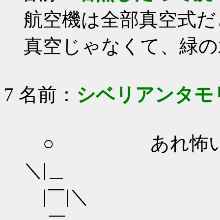
航空機は全部真空式だ
真空じゃなくて、緑の
7 名前：
シベリアンタモ
○ あれ怖
＼|＿
|￣|＼