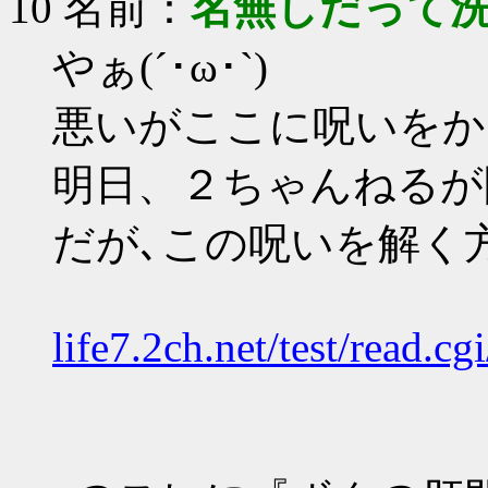
10 名前：
名無しだって
やぁ(´･ω･`)
悪いがここに呪いをか
明日、２ちゃんねるが
だが､この呪いを解く
life7.2ch.net/test/read.