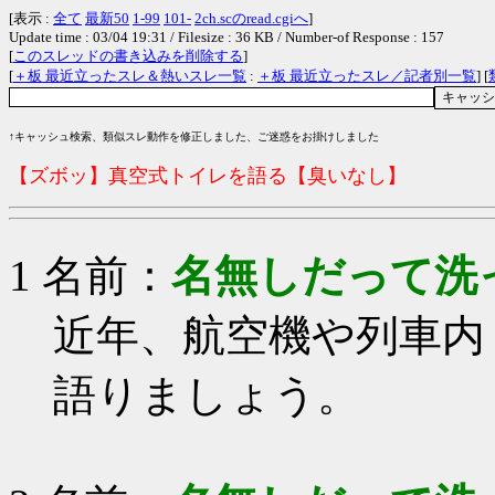
[表示 :
全て
最新50
1-99
101-
2ch.scのread.cgiへ
]
Update time : 03/04 19:31 / Filesize : 36 KB / Number-of Response : 157
[
このスレッドの書き込みを削除する
]
[
＋板 最近立ったスレ＆熱いスレ一覧
:
＋板 最近立ったスレ／記者別一覧
] [
↑キャッシュ検索、類似スレ動作を修正しました、ご迷惑をお掛けしました
【ズボッ】真空式トイレを語る【臭いなし】
1 名前：
名無しだって洗
近年、航空機や列車内
語りましょう。