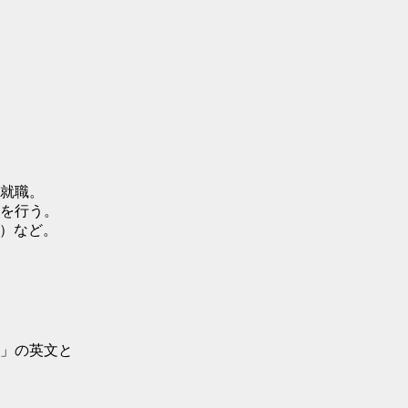
就職。
を行う。
）など。
」の英文と
。