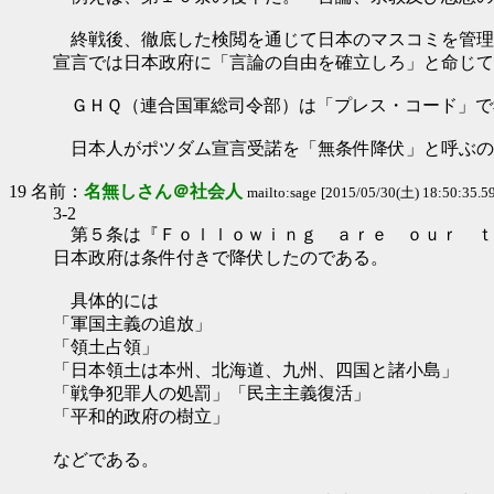
終戦後、徹底した検閲を通じて日本のマスコミを管理
宣言では日本政府に「言論の自由を確立しろ」と命じて
ＧＨＱ（連合国軍総司令部）は「プレス・コード」で
日本人がポツダム宣言受諾を「無条件降伏」と呼ぶの
19 名前：
名無しさん＠社会人
mailto:sage
[2015/05/30(土) 18:50:35.59 
3-2
第５条は『Ｆｏｌｌｏｗｉｎｇ ａｒｅ ｏｕｒ ｔ
日本政府は条件付きで降伏したのである。
具体的には
「軍国主義の追放」
「領土占領」
「日本領土は本州、北海道、九州、四国と諸小島」
「戦争犯罪人の処罰」「民主主義復活」
「平和的政府の樹立」
などである。