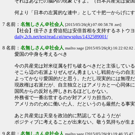
それはあなたの脳内の現象ですよ。（日本共産党は愛国
何より「日本の左翼的な連中」として十把一からげにす
7 名前：
名無しさん＠社会人
[2015/05/26(火) 07:00:58.78 .net]
【社会】佳子さま脅迫犯は安倍首相を支持するネトウヨだった★34
daily.2ch.net/test/read.cgi/newsplus/1432589001/
8 名前：
名無しさん＠社会人
mailto:sage
[2015/05/26(火) 16:22:02.02 .
愛国の中身を考えるべき
今の共産党は対米従属を打ち破るべきだと主張している
そこら辺の右派よりぜんぜん勇ましいし戦前からの自主
よってかなり愛国的だと思う。ただし現実的には無理だ
現政権は右派だが、自主独立とはアメリカと一心同体に
国民からの反対も押しきれるほどしかない。
外務省で一番出世するのが対アメリカ担当の、
アメリカのために働いた人、だというのも厳然たる事実
あと共産党は天皇を政治的に黙認してるようだが
ポジティブに考えることが出来ない。敬う気持ちが生ま
9 名前：
名無しさん＠社会人
mailto:sage
[2015/05/26(火) 19:46:35.47 .