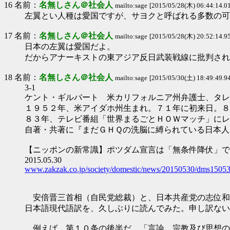
16 名前：
名無しさん＠社会人
mailto:sage
[2015/05/28(木) 06:44:14.01 
左翼とい人種は愛国ですが、サヨクと呼ばれる多数の可
17 名前：
名無しさん＠社会人
mailto:sage
[2015/05/28(木) 20:52:14.95 
日本の左翼は愛国だよ。
だからアナーキストの東アジア反日武装戦線に批判され
18 名前：
名無しさん＠社会人
mailto:sage
[2015/05/30(土) 18:49:49.94 
3-1
ケント・ギルバート 米カリフォルニア州弁護士、タレ
１９５２年、米アイダホ州生まれ。７１年に初来日。８
８３年、テレビ番組「世界まるごとＨＯＷマッチ」にレ
自著・共著に『まだＧＨＱの洗脳に縛られている日本人
【ニッポンの新常識】ポツダム宣言は「無条件降伏」ではな
2015.05.30
www.zakzak.co.jp/society/domestic/news/20150530/dms1505
安倍晋三首相（自民党総裁）と、日本共産党の志位和
日本語現代語訳を、久しぶりに読んでみた。申し訳ない
例えば、第１０条の後半だ。「言論、宗教及び思想の