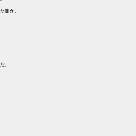
た側が、
だ。