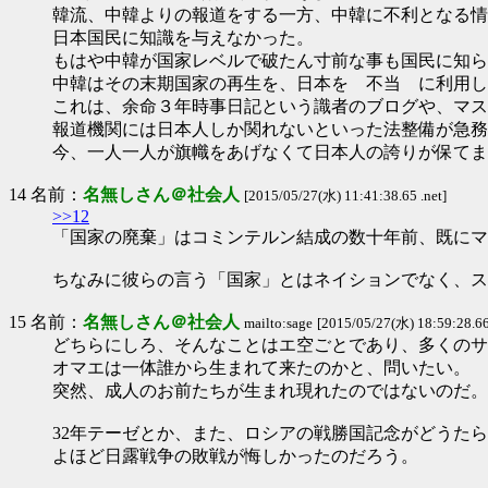
韓流、中韓よりの報道をする一方、中韓に不利となる情
日本国民に知識を与えなかった。
もはや中韓が国家レベルで破たん寸前な事も国民に知ら
中韓はその末期国家の再生を、日本を 不当 に利用し
これは、余命３年時事日記という識者のブログや、マス
報道機関には日本人しか関れないといった法整備が急務
今、一人一人が旗幟をあげなくて日本人の誇りが保てま
14 名前：
名無しさん＠社会人
[2015/05/27(水) 11:41:38.65 .net]
>>12
「国家の廃棄」はコミンテルン結成の数十年前、既にマ
ちなみに彼らの言う「国家」とはネイションでなく、ス
15 名前：
名無しさん＠社会人
mailto:sage
[2015/05/27(水) 18:59:28.66 
どちらにしろ、そんなことはエ空ごとであり、多くのサ
オマエは一体誰から生まれて来たのかと、問いたい。
突然、成人のお前たちが生まれ現れたのではないのだ。
32年テーゼとか、また、ロシアの戦勝国記念がどうた
よほど日露戦争の敗戦が悔しかったのだろう。