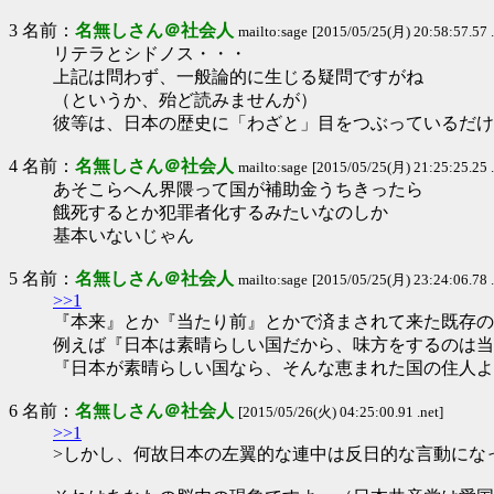
3 名前：
名無しさん＠社会人
mailto:sage
[2015/05/25(月) 20:58:57.57 .
リテラとシドノス・・・
上記は問わず、一般論的に生じる疑問ですがね
（というか、殆ど読みませんが）
彼等は、日本の歴史に「わざと」目をつぶっているだけ
4 名前：
名無しさん＠社会人
mailto:sage
[2015/05/25(月) 21:25:25.25 .
あそこらへん界隈って国が補助金うちきったら
餓死するとか犯罪者化するみたいなのしか
基本いないじゃん
5 名前：
名無しさん＠社会人
mailto:sage
[2015/05/25(月) 23:24:06.78 .
>>1
『本来』とか『当たり前』とかで済まされて来た既存の
例えば『日本は素晴らしい国だから、味方をするのは当
『日本が素晴らしい国なら、そんな恵まれた国の住人よ
6 名前：
名無しさん＠社会人
[2015/05/26(火) 04:25:00.91 .net]
>>1
>しかし、何故日本の左翼的な連中は反日的な言動にな