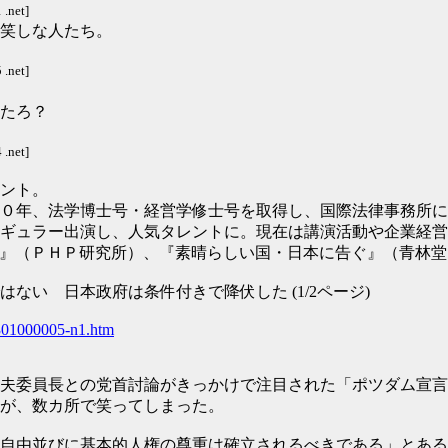
.net]
笑しな人たち。
.net]
たろ？
.net]
ント。
０年、法学博士号・経営学修士号を取得し、国際法律事務所に
ギュラー出演し、人気タレントに。現在は講演活動や企業経営
』（ＰＨＰ研究所）、『素晴らしい国・日本に告ぐ』（青林堂
い 日本政府は条件付きで降伏した (1/2ページ)
301000005-n1.htm
夫委員長との党首討論がきっかけで注目された「ポツダム宣言
が、数カ所で笑ってしまった。
自由並びに基本的人権の尊重は確立されるべきである」とある