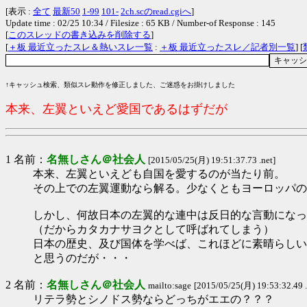
[表示 :
全て
最新50
1-99
101-
2ch.scのread.cgiへ
]
Update time : 02/25 10:34 / Filesize : 65 KB / Number-of Response : 145
[
このスレッドの書き込みを削除する
]
[
＋板 最近立ったスレ＆熱いスレ一覧
:
＋板 最近立ったスレ／記者別一覧
] [
↑キャッシュ検索、類似スレ動作を修正しました、ご迷惑をお掛けしました
本来、左翼といえど愛国であるはずだが
1 名前：
名無しさん＠社会人
[2015/05/25(月) 19:51:37.73 .net]
本来、左翼といえども自国を愛するのが当たり前。
その上での左翼運動なら解る。少なくともヨーロッパの
しかし、何故日本の左翼的な連中は反日的な言動になっ
（だからカタカナサヨクとして呼ばれてしまう）
日本の歴史、及び国体を学べば、これほどに素晴らしい
と思うのだが・・・
2 名前：
名無しさん＠社会人
mailto:sage
[2015/05/25(月) 19:53:32.49 .
リテラ勢とシノドス勢ならどっちがエエの？？？