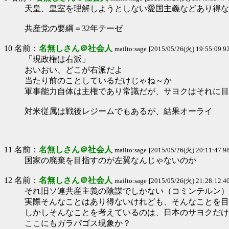
天皇、皇室を理解しようとしない愛国主義などあり得な
共産党の要綱＝32年テーゼ
10 名前：
名無しさん＠社会人
mailto:sage
[2015/05/26(火) 19:55:09.92 
「現政権は右派」
おいおい、どこが右派だよ
当たり前のことしているだけじゃね～か
軍事能力自体は主権であり常識だが、サヨクはそれに目
対米従属は戦後レジームでもあるが、結果オーライ
11 名前：
名無しさん＠社会人
mailto:sage
[2015/05/26(火) 20:11:47.98 
国家の廃棄を目指すのが左翼なんじゃないのか
12 名前：
名無しさん＠社会人
mailto:sage
[2015/05/26(火) 21:28:12.40 
それ旧ソ連共産主義の陰謀でしかない（コミンテルン）
実際そんなことはあり得ないけれども、そんなことを目
しかしそんなことを考えているのは、日本のサヨクだけ
ここにもガラパゴス現象か？