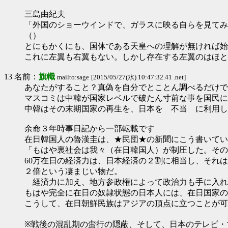
三島由紀夫
「外国のショーウインドで、ガラスに映る自らを見てみ
（）
とにもかくにも、国体である天皇への理解が無ければ始
これに左翼も右翼もない。しかし存在する左翼のはほと
13 名前：
旗幟
mailto:sage
[2015/05/27(水) 10:47:32.41 .net]
あなたがすること？真偽を自分でとことん調べるだけで
マスコミは中韓が国家レベルで破たん寸前な事を国民に
中韓はその末期国家の再生を、日本を 不当 に利用し
余命３年時事日記から一部転載です
在日韓国人の魯漢圭は、★民団★の新聞にこう書いてい
「もはや裏社会は我々（在日韓国人）が制圧した。その
60万在日の経済力は、日本経済の２割に相当し、それ
２倍という凄まじい物だ。
経済力に加え、地方参政権によって政治力も手に入れ
もはや完全に在日の奴隷状態の日本人には、在日国家の
こうして、在日朝鮮民族はアジアの頂点に立つことが可
※戦後の混乱期の蛮行の隠蔽、そして、日本のテレビ・