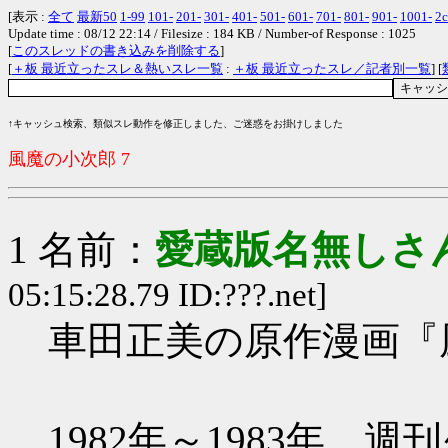
[表示 :
全て
最新50
1-99
101-
201-
301-
401-
501-
601-
701-
801-
901-
1001-
2c
Update time : 08/12 22:14 / Filesize : 184 KB / Number-of Response : 1025
[
このスレッドの書き込みを削除する
]
[
＋板 最近立ったスレ＆熱いスレ一覧
:
＋板 最近立ったスレ／記者別一覧
] [
↑キャッシュ検索、類似スレ動作を修正しました、ご迷惑をお掛けしました
風魔の小次郎 7
1 名前：
愛蔵版名無しさ
05:15:28.79 ID:???.net]
車田正美の原作漫画『
1982年～1983年