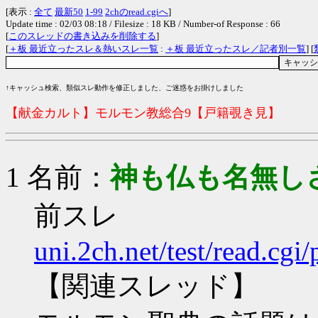
[表示 :
全て
最新50
1-99
2chのread.cgiへ
]
Update time : 02/03 08:18 / Filesize : 18 KB / Number-of Response : 66
[
このスレッドの書き込みを削除する
]
[
＋板 最近立ったスレ＆熱いスレ一覧
:
＋板 最近立ったスレ／記者別一覧
] [
↑キャッシュ検索、類似スレ動作を修正しました、ご迷惑をお掛けしました
【献金カルト】モルモン教総合9【戸籍覗き見】
1 名前：
神も仏も名無し
前スレ
uni.2ch.net/test/read.cg
【関連スレッド】