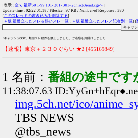
[表示 :
全て
最新50
1-99
101-
201-
301-
2ch.scのread.cgiへ
]
Update time : 02/22 01:18 / Filesize : 97 KB / Number-of Response : 380
[
このスレッドの書き込みを削除する
]
[
＋板 最近立ったスレ＆熱いスレ一覧
:
＋板 最近立ったスレ／記者別一覧
] [
↑キャッシュ検索、類似スレ動作を修正しました、ご迷惑をお掛けしました
【速報】東京＋２３０ぐらい ★2 [455169849]
1 名前：
番組の途中ですが
11:38:07.63 ID:YyGn+hEqr●.ne
img.5ch.net/ico/anime_s
TBS NEWS
@tbs_news