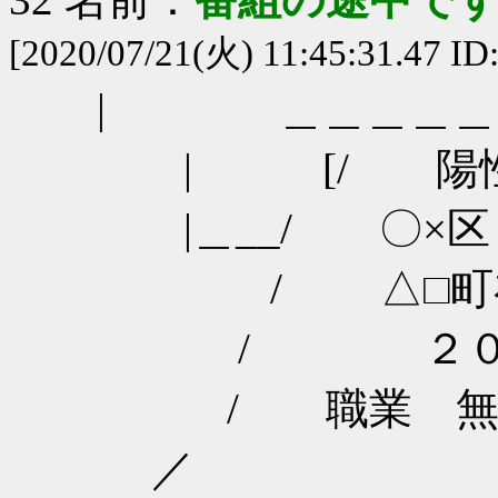
[2020/07/21(火) 11:45:31.47 ID
| ＿＿＿＿＿
| [/ 陽性者報
|＿__/ 〇×
/ △□町在住 
/ ２０
/ 職業 無
／ 