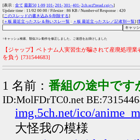
[表示 :
全て
最新50
1-99
101-
201-
301-
401-
2ch.scのread.cgiへ
]
Update time : 11/02 00:00 / Filesize : 86 KB / Number-of Response : 420
[
このスレッドの書き込みを削除する
]
[
＋板 最近立ったスレ＆熱いスレ一覧
:
＋板 最近立ったスレ／記者別一覧
] [
↑キャッシュ検索、類似スレ動作を修正しました、ご迷惑をお掛けしました
【ジャップ】ベトナム人実習生が騙されて産廃処理業
を負う [731544683]
1 名前：
番組の途中ですが
ID:MolFDrTC0.net BE:7315446
img.5ch.net/ico/anime_m
大怪我の模様