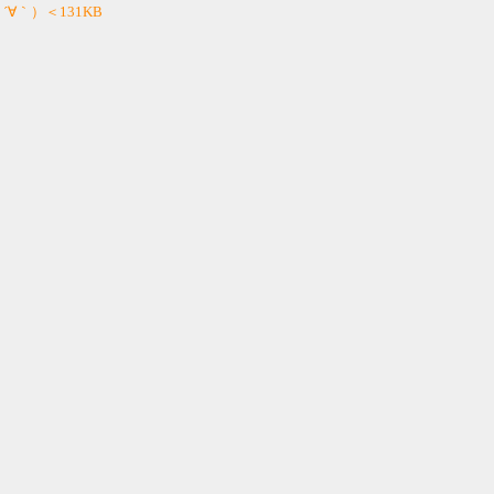
 ´∀｀）＜131KB