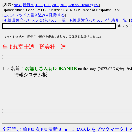
[表示 :
全て
最新50
1-99
101-
201-
301-
2ch.scのread.cgiへ
]
Update time : 03/22 12:11 / Filesize : 131 KB / Number-of Response : 358
[
このスレッドの書き込みを削除する
]
[
＋板 最近立ったスレ＆熱いスレ一覧
:
＋板 最近立ったスレ／記者別一覧
] [
↑キャッシュ検索、類似スレ動作を修正しました、ご迷惑をお掛けしました
集まれ富士通 孫会社 達
112 名前：
名無しさん@GOBANDB
mailto:sage
[2023/03/24(金) 19:4
情報システム板
全部読む
前100
次100
最新50
▲
[
このスレをブックマーク！ 