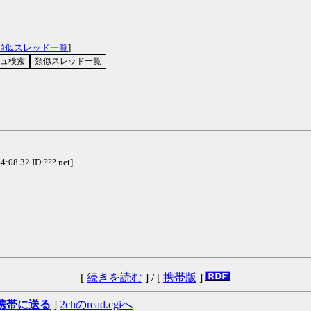
類似スレッド一覧
]
4:08.32 ID:???.net]
[
続きを読む
] / [
携帯版
]
携帯に送る
]
2chのread.cgiへ