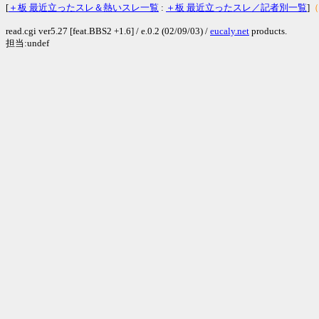
[
＋板 最近立ったスレ＆熱いスレ一覧
:
＋板 最近立ったスレ／記者別一覧
]
（
read.cgi ver5.27 [feat.BBS2 +1.6] / e.0.2 (02/09/03) /
eucaly.net
products.
担当:undef