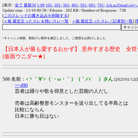
[表示 :
全て
最新50
1-99
101-
201-
301-
401-
501-
601-
701-
2ch.scのread.cgiへ
Update time : 11/19 00:59 / Filesize : 203 KB / Number-of Response : 738
[
このスレッドの書き込みを削除する
]
[
＋板 最近立ったスレ＆熱いスレ一覧
:
＋板 最近立ったスレ／記者別一覧
] [
↑キャッシュ検索、類似スレ動作を修正しました、ご迷惑をお掛けしました
【日本人が最も愛するおかず】 意外すぎる歴史 全世代
[仮面ウニダー★]
508 名前：
<丶｀∀´>（´・ω・｀）（｀ハ´ ）さん
[2025/01/12(
>>490
芸者は踊りや歌を得意とした芸能の人だし
売春は高齢整形モンスターを送り出してる半島とは
比較にならん
日本に勝ち目はない