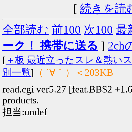
[
続きを読
全部読む
前100
次100
最
ーク！ 携帯に送る
]
2chの
[
＋板 最近立ったスレ＆熱い
（ ´∀｀）＜203KB
別一覧
]
read.cgi ver5.27 [feat.BBS2 +1.6]
products.
担当:undef