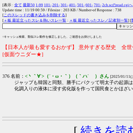
[表示 :
全て
最新50
1-99
101-
201-
301-
401-
501-
601-
701-
2ch.scのread.cgiへ
Update time : 11/19 00:59 / Filesize : 203 KB / Number-of Response : 738
[
このスレッドの書き込みを削除する
]
[
＋板 最近立ったスレ＆熱いスレ一覧
:
＋板 最近立ったスレ／記者別一覧
] [
↑キャッシュ検索、類似スレ動作を修正しました、ご迷惑をお掛けしました
【日本人が最も愛するおかず】 意外すぎる歴史 全世代
[仮面ウニダー★]
376 名前：
<丶｀∀´>（´・ω・｀）（｀ハ´ ）さん
[2025/01/11(
ジャップも韓国と同類、勝手にパクッて明太子の起源は
化調入りの液体に浸す劣化版を作って国民食とかほざい
[
続きを読