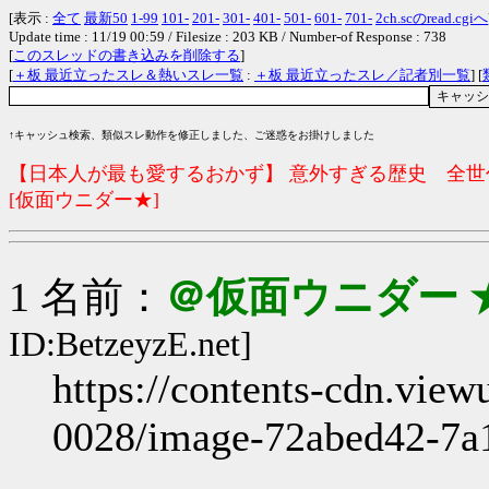
[表示 :
全て
最新50
1-99
101-
201-
301-
401-
501-
601-
701-
2ch.scのread.cgiへ
Update time : 11/19 00:59 / Filesize : 203 KB / Number-of Response : 738
[
このスレッドの書き込みを削除する
]
[
＋板 最近立ったスレ＆熱いスレ一覧
:
＋板 最近立ったスレ／記者別一覧
] [
↑キャッシュ検索、類似スレ動作を修正しました、ご迷惑をお掛けしました
【日本人が最も愛するおかず】 意外すぎる歴史 全世代
[仮面ウニダー★]
1 名前：
＠仮面ウニダー 
ID:BetzeyzE.net]
https://contents-cdn.vie
0028/image-72abed42-7a1