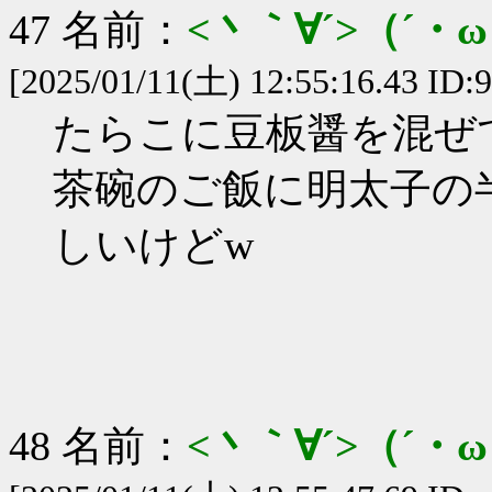
47 名前：
<丶｀∀´>（´
[2025/01/11(土) 12:55:16.43 ID:
たらこに豆板醤を混ぜ
茶碗のご飯に明太子の
しいけどw
48 名前：
<丶｀∀´>（´