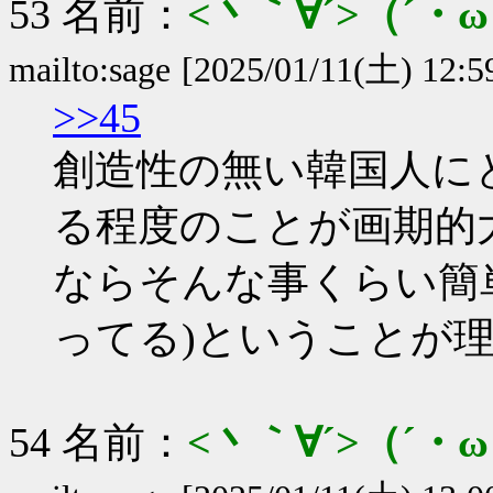
53 名前：
<丶｀∀´>（´
mailto:sage
[2025/01/11(土) 12:
>>45
創造性の無い韓国人に
る程度のことが画期的
ならそんな事くらい簡
ってる)ということが
54 名前：
<丶｀∀´>（´