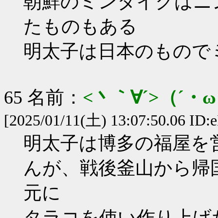
朝鮮のミンタイクはニ
たものもある
明太子は日本のもので
65 名前：
<丶｀∀´>（´
[2025/01/11(土) 13:07:50.06 ID:
明太子は博多の福屋を
んが、戦後釜山から帰
元に
タラコを使い作り上げ