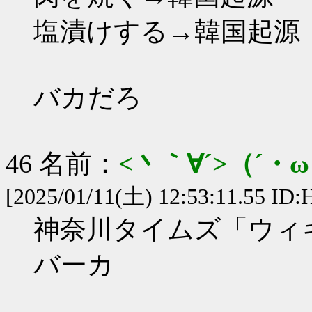
塩漬けする→韓国起源
バカだろ
46 名前：
<丶｀∀´>（´
[2025/01/11(土) 12:53:11.55 ID
神奈川タイムズ「ウィ
バーカ