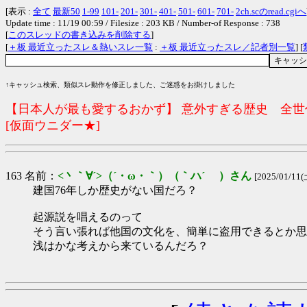
[表示 :
全て
最新50
1-99
101-
201-
301-
401-
501-
601-
701-
2ch.scのread.cgiへ
Update time : 11/19 00:59 / Filesize : 203 KB / Number-of Response : 738
[
このスレッドの書き込みを削除する
]
[
＋板 最近立ったスレ＆熱いスレ一覧
:
＋板 最近立ったスレ／記者別一覧
] [
↑キャッシュ検索、類似スレ動作を修正しました、ご迷惑をお掛けしました
【日本人が最も愛するおかず】 意外すぎる歴史 全世代
[仮面ウニダー★]
163 名前：
<丶｀∀´>（´・ω・｀）（｀ハ´ ）さん
[2025/01/11(
建国76年しか歴史がない国だろ？
起源説を唱えるのって
そう言い張れば他国の文化を、簡単に盗用できるとか思
浅はかな考えから来ているんだろ？