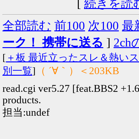
[
続きを読
全部読む
前100
次100
最
ーク！ 携帯に送る
]
2chの
[
＋板 最近立ったスレ＆熱い
（ ´∀｀）＜203KB
別一覧
]
read.cgi ver5.27 [feat.BBS2 +1.6]
products.
担当:undef