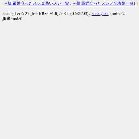
[
＋板 最近立ったスレ＆熱いスレ一覧
:
＋板 最近立ったスレ／記者別一覧
]
（
read.cgi ver5.27 [feat.BBS2 +1.6] / e.0.2 (02/09/03) /
eucaly.net
products.
担当:undef