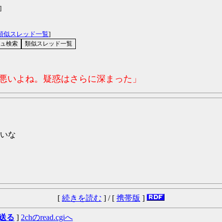
]
類似スレッド一覧
]
コ悪いよね。疑惑はさらに深まった」
いな
[
続きを読む
] / [
携帯版
]
送る
]
2chのread.cgiへ