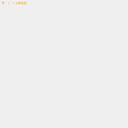
 ´∀｀）＜149KB