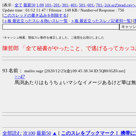
[表示 :
全て
最新50
1-99
101-
201-
301-
401-
501-
601-
701-
2ch.scのread.cgiへ
Update time : 01/12 11:47 / Filesize : 149 KB / Number-of Response : 756
[
このスレッドの書き込みを削除する
]
[
＋板 最近立ったスレ＆熱いスレ一覧
:
＋板 最近立ったスレ／記者別一覧
] [
↑キャッシュ検索、類似スレ動作を修正しました、ご迷惑をお掛けしました
陳哲郎 「全て秘書がやったこと、で逃げるってカッ
93 名前：
mailto:sage
[2020/12/25(金) 09:45:38.34 ID:5Q80/lGZ0.net]
>>47
馬渕あたりはもうちょいマシなイメージあるけど華は無
全部読む
次100
最新50
▲
[
このスレをブックマーク！ 携帯に