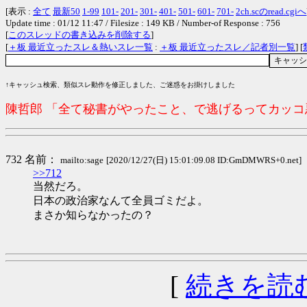
[表示 :
全て
最新50
1-99
101-
201-
301-
401-
501-
601-
701-
2ch.scのread.cgiへ
Update time : 01/12 11:47 / Filesize : 149 KB / Number-of Response : 756
[
このスレッドの書き込みを削除する
]
[
＋板 最近立ったスレ＆熱いスレ一覧
:
＋板 最近立ったスレ／記者別一覧
] [
↑キャッシュ検索、類似スレ動作を修正しました、ご迷惑をお掛けしました
陳哲郎 「全て秘書がやったこと、で逃げるってカッ
732 名前：
mailto:sage
[2020/12/27(日) 15:01:09.08 ID:GmDMWRS+0.net]
>>712
当然だろ。
日本の政治家なんて全員ゴミだよ。
まさか知らなかったの？
[
続きを読