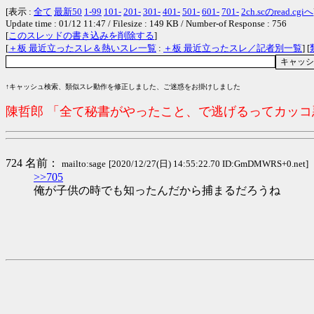
[表示 :
全て
最新50
1-99
101-
201-
301-
401-
501-
601-
701-
2ch.scのread.cgiへ
Update time : 01/12 11:47 / Filesize : 149 KB / Number-of Response : 756
[
このスレッドの書き込みを削除する
]
[
＋板 最近立ったスレ＆熱いスレ一覧
:
＋板 最近立ったスレ／記者別一覧
] [
↑キャッシュ検索、類似スレ動作を修正しました、ご迷惑をお掛けしました
陳哲郎 「全て秘書がやったこと、で逃げるってカッ
724 名前：
mailto:sage
[2020/12/27(日) 14:55:22.70 ID:GmDMWRS+0.net]
>>705
俺が子供の時でも知ったんだから捕まるだろうね