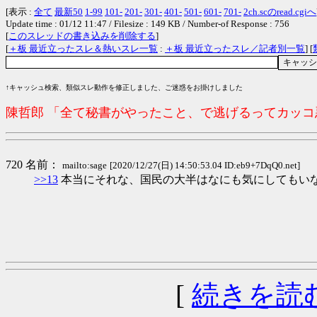
[表示 :
全て
最新50
1-99
101-
201-
301-
401-
501-
601-
701-
2ch.scのread.cgiへ
Update time : 01/12 11:47 / Filesize : 149 KB / Number-of Response : 756
[
このスレッドの書き込みを削除する
]
[
＋板 最近立ったスレ＆熱いスレ一覧
:
＋板 最近立ったスレ／記者別一覧
] [
↑キャッシュ検索、類似スレ動作を修正しました、ご迷惑をお掛けしました
陳哲郎 「全て秘書がやったこと、で逃げるってカッ
720 名前：
mailto:sage
[2020/12/27(日) 14:50:53.04 ID:eb9+7DqQ0.net]
>>13
本当にそれな、国民の大半はなにも気にしてもい
[
続きを読