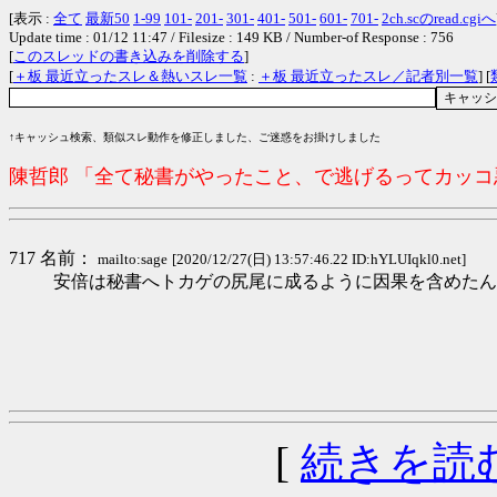
[表示 :
全て
最新50
1-99
101-
201-
301-
401-
501-
601-
701-
2ch.scのread.cgiへ
Update time : 01/12 11:47 / Filesize : 149 KB / Number-of Response : 756
[
このスレッドの書き込みを削除する
]
[
＋板 最近立ったスレ＆熱いスレ一覧
:
＋板 最近立ったスレ／記者別一覧
] [
↑キャッシュ検索、類似スレ動作を修正しました、ご迷惑をお掛けしました
陳哲郎 「全て秘書がやったこと、で逃げるってカッ
717 名前：
mailto:sage
[2020/12/27(日) 13:57:46.22 ID:hYLUIqkl0.net]
安倍は秘書へトカゲの尻尾に成るように因果を含めたん
[
続きを読