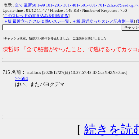
[表示 :
全て
最新50
1-99
101-
201-
301-
401-
501-
601-
701-
2ch.scのread.cgiへ
Update time : 01/12 11:47 / Filesize : 149 KB / Number-of Response : 756
[
このスレッドの書き込みを削除する
]
[
＋板 最近立ったスレ＆熱いスレ一覧
:
＋板 最近立ったスレ／記者別一覧
] [
↑キャッシュ検索、類似スレ動作を修正しました、ご迷惑をお掛けしました
陳哲郎 「全て秘書がやったこと、で逃げるってカッ
715 名前：
mailto:s
[2020/12/27(日) 13:37:57.48 ID:GcxYHZYk0.net]
>>694
はい、またパヨクデマ
[
続きを読