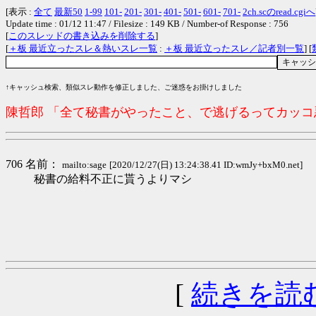
[表示 :
全て
最新50
1-99
101-
201-
301-
401-
501-
601-
701-
2ch.scのread.cgiへ
Update time : 01/12 11:47 / Filesize : 149 KB / Number-of Response : 756
[
このスレッドの書き込みを削除する
]
[
＋板 最近立ったスレ＆熱いスレ一覧
:
＋板 最近立ったスレ／記者別一覧
] [
↑キャッシュ検索、類似スレ動作を修正しました、ご迷惑をお掛けしました
陳哲郎 「全て秘書がやったこと、で逃げるってカッ
706 名前：
mailto:sage
[2020/12/27(日) 13:24:38.41 ID:wmJy+bxM0.net]
秘書の給料不正に貰うよりマシ
[
続きを読