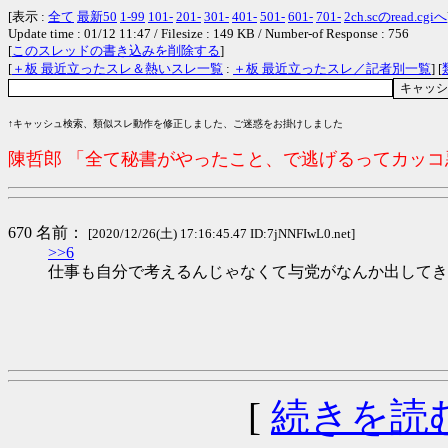
[表示 :
全て
最新50
1-99
101-
201-
301-
401-
501-
601-
701-
2ch.scのread.cgiへ
Update time : 01/12 11:47 / Filesize : 149 KB / Number-of Response : 756
[
このスレッドの書き込みを削除する
]
[
＋板 最近立ったスレ＆熱いスレ一覧
:
＋板 最近立ったスレ／記者別一覧
] [
↑キャッシュ検索、類似スレ動作を修正しました、ご迷惑をお掛けしました
陳哲郎 「全て秘書がやったこと、で逃げるってカッ
670 名前：
[2020/12/26(土) 17:16:45.47 ID:7jNNFIwL0.net]
>>6
仕事も自分で考えるんじゃなくて与党がなんか出してき
[
続きを読