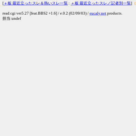
[
＋板 最近立ったスレ＆熱いスレ一覧
:
＋板 最近立ったスレ／記者別一覧
]
（
read.cgi ver5.27 [feat.BBS2 +1.6] / e.0.2 (02/09/03) /
eucaly.net
products.
担当:undef