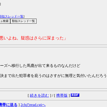
]
類似スレッド一覧
]
コ悪いよね。疑惑はさらに深まった」
ーズへ移行した馬鹿が出て来るものなんだけど
決まで出た犯罪者を庇うのはさすがに無理と気付いたんだろう
[
続きを読む
] / [
携帯版
]
携帯に送る
]
2chのread.cgiへ