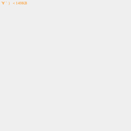
 ´∀｀）＜149KB