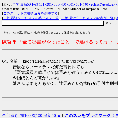
[表示 :
全て
最新50
1-99
101-
201-
301-
401-
501-
601-
701-
2ch.scのread.cgiへ
Update time : 01/12 11:47 / Filesize : 149 KB / Number-of Response : 756
[
このスレッドの書き込みを削除する
]
[
＋板 最近立ったスレ＆熱いスレ一覧
:
＋板 最近立ったスレ／記者別一覧
] [
↑キャッシュ検索、類似スレ動作を修正しました、ご迷惑をお掛けしました
陳哲郎 「全て秘書がやったこと、で逃げるってカッ
643 名前：
[2020/12/26(土) 07:32:51.71 ID:VESLVo270.net]
普段ならブーメランだ何だ言われても
「野党議員と総理とでは重みが違う」みたいに第二フェ
今回ほとんど聞かないね
陳さんはまぁともかく、辻元みたいな執行猶予付実刑判
全部読む
前100
次100
最新50
▲
[
このスレをブックマーク！ 