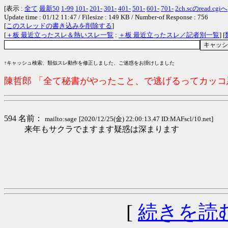
[表示 :
全て
最新50
1-99
101-
201-
301-
401-
501-
601-
701-
2ch.scのread.cgiへ
Update time : 01/12 11:47 / Filesize : 149 KB / Number-of Response : 756
[
このスレッドの書き込みを削除する
]
[
＋板 最近立ったスレ＆熱いスレ一覧
:
＋板 最近立ったスレ／記者別一覧
] [
↑キャッシュ検索、類似スレ動作を修正しました、ご迷惑をお掛けしました
陳哲郎 「全て秘書がやったこと、で逃げるってカッ
594 名前：
mailto:sage
[2020/12/25(金) 22:00:13.47 ID:MAFscl/10.net]
来年もサクラでますます疑惑は深まります
[
続きを読