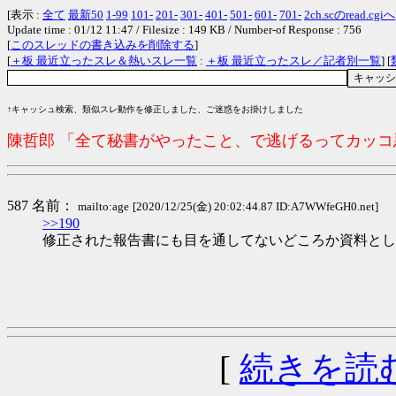
[表示 :
全て
最新50
1-99
101-
201-
301-
401-
501-
601-
701-
2ch.scのread.cgiへ
Update time : 01/12 11:47 / Filesize : 149 KB / Number-of Response : 756
[
このスレッドの書き込みを削除する
]
[
＋板 最近立ったスレ＆熱いスレ一覧
:
＋板 最近立ったスレ／記者別一覧
] [
↑キャッシュ検索、類似スレ動作を修正しました、ご迷惑をお掛けしました
陳哲郎 「全て秘書がやったこと、で逃げるってカッ
587 名前：
mailto:age
[2020/12/25(金) 20:02:44.87 ID:A7WWfeGH0.net]
>>190
修正された報告書にも目を通してないどころか資料とし
[
続きを読