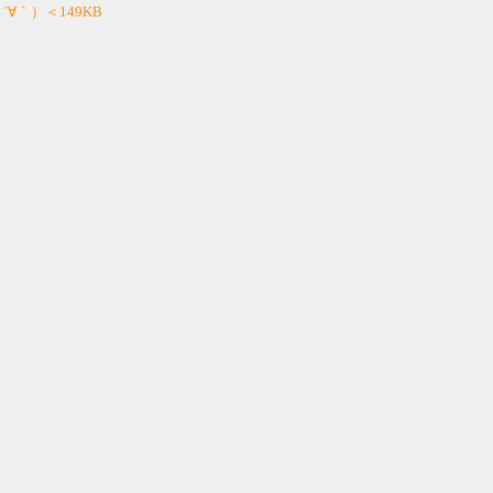
 ´∀｀）＜149KB