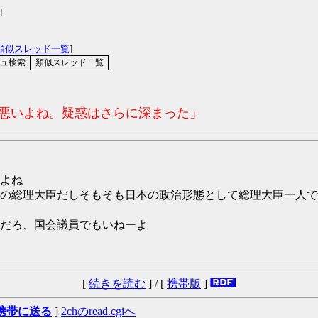
]
類似スレッド一覧
]
コ悪いよね。疑惑はさらに深まった」
よね
の総理大臣だしそもそも日本の政治形態として総理大臣一人で
だろ、国会議員でもいねーよ
[
続きを読む
] / [
携帯版
]
携帯に送る
]
2chのread.cgiへ