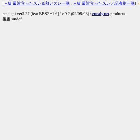
[
＋板 最近立ったスレ＆熱いスレ一覧
:
＋板 最近立ったスレ／記者別一覧
]
（
read.cgi ver5.27 [feat.BBS2 +1.6] / e.0.2 (02/09/03) /
eucaly.net
products.
担当:undef