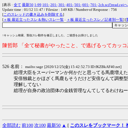
[表示 :
全て
最新50
1-99
101-
201-
301-
401-
501-
601-
701-
2ch.scのread.cgiへ
Update time : 01/12 11:47 / Filesize : 149 KB / Number-of Response : 756
[
このスレッドの書き込みを削除する
]
[
＋板 最近立ったスレ＆熱いスレ一覧
:
＋板 最近立ったスレ／記者別一覧
] [
↑キャッシュ検索、類似スレ動作を修正しました、ご迷惑をお掛けしました
陳哲郎 「全て秘書がやったこと、で逃げるってカッ
526 名前：
mailto:sage
[2020/12/25(金) 15:42:52.73 ID:fKZBkAF40.net]
総理大臣をスーパーマンか何かだと思ってる馬鹿増えた
安倍独裁とかほざく馬鹿もそうだけど安倍なんて調整型
理解してない
総理が自身の政治団体の金銭管理なんてしてるわけねー
全部読む
前100
次100
最新50
▲
[
このスレをブックマーク！ 