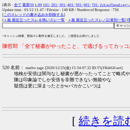
[表示 :
全て
最新50
1-99
101-
201-
301-
401-
501-
601-
701-
2ch.scのread.cgiへ
Update time : 01/12 11:47 / Filesize : 149 KB / Number-of Response : 756
[
このスレッドの書き込みを削除する
]
[
＋板 最近立ったスレ＆熱いスレ一覧
:
＋板 最近立ったスレ／記者別一覧
] [
↑キャッシュ検索、類似スレ動作を修正しました、ご迷惑をお掛けしました
陳哲郎 「全て秘書がやったこと、で逃げるってカッ
520 名前：
mailto:sage
[2020/12/25(金) 15:34:07.32 ID:T5jYKdtG0.net]
地検が安倍は関与なし秘書が悪かったってことで略式や
陳は印象論でしか安倍を非難できない無能やな
疑惑は更に深まったとかwバカかこいつは
[
続きを読