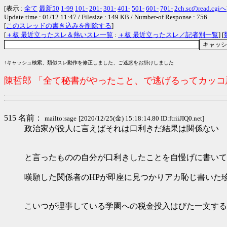
[表示 :
全て
最新50
1-99
101-
201-
301-
401-
501-
601-
701-
2ch.scのread.cgiへ
Update time : 01/12 11:47 / Filesize : 149 KB / Number-of Response : 756
[
このスレッドの書き込みを削除する
]
[
＋板 最近立ったスレ＆熱いスレ一覧
:
＋板 最近立ったスレ／記者別一覧
] [
↑キャッシュ検索、類似スレ動作を修正しました、ご迷惑をお掛けしました
陳哲郎 「全て秘書がやったこと、で逃げるってカッ
515 名前：
mailto:sage
[2020/12/25(金) 15:18:14.80 ID:ftriiJIQ0.net]
政治家が役人に言えばそれは口利きだ結果は関係ない 
と言ったものの自分が口利きしたことを自慢げに書いて
嘆願した関係者のHPが即座に見つかりアカ恥じ書いた
こいつが理事している学園への税金投入はびた一文する