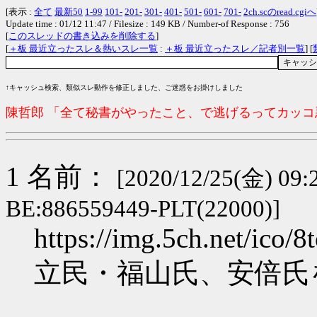
[表示 :
全て
最新50
1-99
101-
201-
301-
401-
501-
601-
701-
2ch.scのread.cgiへ
Update time : 01/12 11:47 / Filesize : 149 KB / Number-of Response : 756
[
このスレッドの書き込みを削除する
]
[
＋板 最近立ったスレ＆熱いスレ一覧
:
＋板 最近立ったスレ／記者別一覧
] [
↑キャッシュ検索、類似スレ動作を修正しました、ご迷惑をお掛けしました
陳哲郎 「全て秘書がやったこと、で逃げるってカッ
1 名前：
[2020/12/25(金) 09:
BE:886559449-PLT(22000)]
https://img.5ch.net/ico/
立民・福山氏、安倍氏