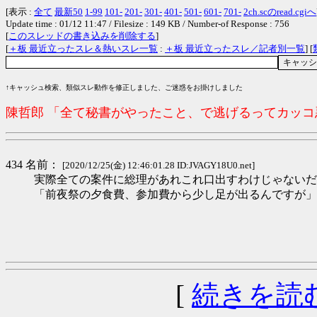
[表示 :
全て
最新50
1-99
101-
201-
301-
401-
501-
601-
701-
2ch.scのread.cgiへ
Update time : 01/12 11:47 / Filesize : 149 KB / Number-of Response : 756
[
このスレッドの書き込みを削除する
]
[
＋板 最近立ったスレ＆熱いスレ一覧
:
＋板 最近立ったスレ／記者別一覧
] [
↑キャッシュ検索、類似スレ動作を修正しました、ご迷惑をお掛けしました
陳哲郎 「全て秘書がやったこと、で逃げるってカッ
434 名前：
[2020/12/25(金) 12:46:01.28 ID:JVAGY18U0.net]
実際全ての案件に総理があれこれ口出すわけじゃないだ
「前夜祭の夕食費、参加費から少し足が出るんですが」
[
続きを読