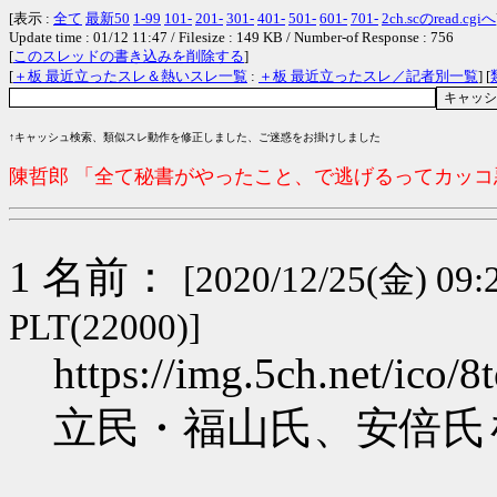
[表示 :
全て
最新50
1-99
101-
201-
301-
401-
501-
601-
701-
2ch.scのread.cgiへ
Update time : 01/12 11:47 / Filesize : 149 KB / Number-of Response : 756
[
このスレッドの書き込みを削除する
]
[
＋板 最近立ったスレ＆熱いスレ一覧
:
＋板 最近立ったスレ／記者別一覧
] [
↑キャッシュ検索、類似スレ動作を修正しました、ご迷惑をお掛けしました
陳哲郎 「全て秘書がやったこと、で逃げるってカッ
1 名前：
[2020/12/25(金) 09:
PLT(22000)]
https://img.5ch.net/ico/
立民・福山氏、安倍氏