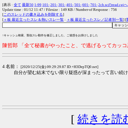
[表示 :
全て
最新50
1-99
101-
201-
301-
401-
501-
601-
701-
2ch.scのread.cgiへ
Update time : 01/12 11:47 / Filesize : 149 KB / Number-of Response : 756
[
このスレッドの書き込みを削除する
]
[
＋板 最近立ったスレ＆熱いスレ一覧
:
＋板 最近立ったスレ／記者別一覧
] [
↑キャッシュ検索、類似スレ動作を修正しました、ご迷惑をお掛けしました
陳哲郎 「全て秘書がやったこと、で逃げるってカッ
4 名前：
[2020/12/25(金) 09:29:29.87 ID:+H3DepTQ0.net]
自分が望む結末でない限り疑惑が深まったって言い続け
[
続きを読