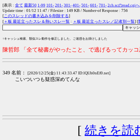
[表示 :
全て
最新50
1-99
101-
201-
301-
401-
501-
601-
701-
2ch.scのread.cgiへ
Update time : 01/12 11:47 / Filesize : 149 KB / Number-of Response : 756
[
このスレッドの書き込みを削除する
]
[
＋板 最近立ったスレ＆熱いスレ一覧
:
＋板 最近立ったスレ／記者別一覧
] [
↑キャッシュ検索、類似スレ動作を修正しました、ご迷惑をお掛けしました
陳哲郎 「全て秘書がやったこと、で逃げるってカッ
349 名前：
[2020/12/25(金) 11:43:33.47 ID:lQUh0nEf0.net]
こいついつも疑惑深めてんな
[
続きを読