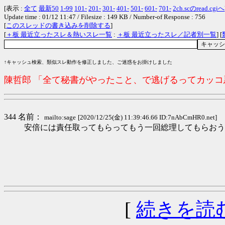
[表示 :
全て
最新50
1-99
101-
201-
301-
401-
501-
601-
701-
2ch.scのread.cgiへ
Update time : 01/12 11:47 / Filesize : 149 KB / Number-of Response : 756
[
このスレッドの書き込みを削除する
]
[
＋板 最近立ったスレ＆熱いスレ一覧
:
＋板 最近立ったスレ／記者別一覧
] [
↑キャッシュ検索、類似スレ動作を修正しました、ご迷惑をお掛けしました
陳哲郎 「全て秘書がやったこと、で逃げるってカッ
344 名前：
mailto:sage
[2020/12/25(金) 11:39:46.66 ID:7nAbCmHR0.net]
安倍には責任取ってもらってもう一回総理してもらおう
[
続きを読