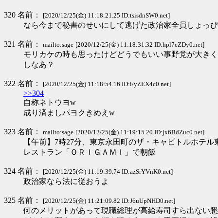
320 名前：
[2020/12/25(金) 11:18:21.25 ID:tsisdnSW0.net]
なら今まで秘書のせいにして逃げた政治家全員しょっぴ
321 名前：
mailto:sage
[2020/12/25(金) 11:18:31.32 ID:hpl7eZDy0.net]
モリカケの時も思ったけどどうでもいい事野党が大きく
しなあ？
322 名前：
[2020/12/25(金) 11:18:54.16 ID:i/yZEX4c0.net]
>>304
自称ネトウヨw
成り済ましパヨクきめえw
323 名前：
mailto:sage
[2020/12/25(金) 11:19:15.20 ID:jx6BdZuc0.net]
【午前】7時27分、東京永田町のザ・キャピトルホテル
レストラン「ＯＲＩＧＡＭＩ」で朝飯
324 名前：
[2020/12/25(金) 11:19:39.74 ID:azSrYVnK0.net]
政治家なら法に従おうよ
325 名前：
[2020/12/25(金) 11:21:09.82 ID:J6uUpNHD0.net]
何のメリットがあって現職総理が高給寿司すら出ない懇