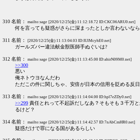
310 名前：
mailto:sage
[2020/12/25(金) 11:12:18.72 ID:CKC06ARU0.net]
何を言っても疑惑がさらに深まったとしか言わないなら
311 名前：
[2020/12/25(金) 11:13:04.03 ID:IUlMcyhE0.net]
ガールズバー違法献金獣医師手ぬぐいは?
312 名前：
mailto:sage
[2020/12/25(金) 11:13:45.00 ID:ahirN09M0.net]
>>300
悪い
俺ネトウヨなんだわ
ただこの件に関しちゃ、安倍が日本の信用を貶める反日
313 名前：
mailto:sage
[2020/12/25(金) 11:14:04.00 ID:hpl7eZDy0.net]
>>299
責任とれって不起訴だしなあ？そもそも３千万と
るけど？
314 名前：
mailto:sage
[2020/12/25(金) 11:14:42.57 ID:7nAbCmHR0.net]
疑惑だけで罪になる国があるらしい