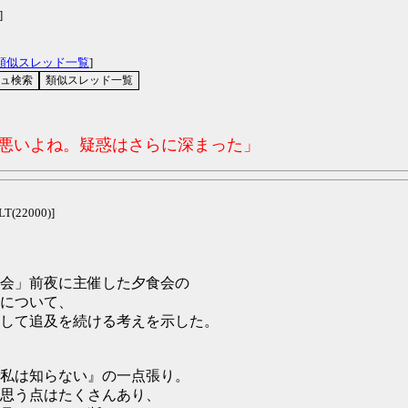
]
類似スレッド一覧
]
コ悪いよね。疑惑はさらに深まった」
LT(22000)]
会」前夜に主催した夕食会の
について、
して追及を続ける考えを示した。
私は知らない』の一点張り。
思う点はたくさんあり、