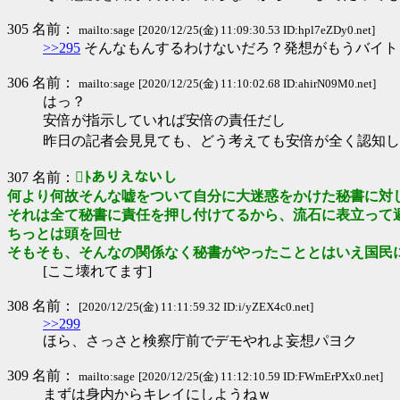
305 名前：
mailto:sage
[2020/12/25(金) 11:09:30.53 ID:hpl7eZDy0.net]
>>295
そんなもんするわけないだろ？発想がもうバイト
306 名前：
mailto:sage
[2020/12/25(金) 11:10:02.68 ID:ahirN09M0.net]
はっ？
安倍が指示していれば安倍の責任だし
昨日の記者会見見ても、どう考えても安倍が全く認知し
307 名前：
ﾄありえないし
何より何故そんな嘘をついて自分に大迷惑をかけた秘書に対
それは全て秘書に責任を押し付けてるから、流石に表立って
ちっとは頭を回せ
そもそも、そんなの関係なく秘書がやったこととはいえ国民
[ここ壊れてます]
308 名前：
[2020/12/25(金) 11:11:59.32 ID:i/yZEX4c0.net]
>>299
ほら、さっさと検察庁前でデモやれよ妄想パヨク
309 名前：
mailto:sage
[2020/12/25(金) 11:12:10.59 ID:FWmErPXx0.net]
まずは身内からキレイにしようねｗ