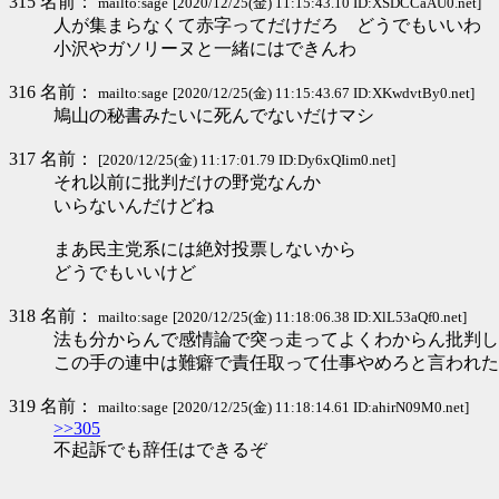
315 名前：
mailto:sage
[2020/12/25(金) 11:15:43.10 ID:XSDCCaAU0.net]
人が集まらなくて赤字ってだけだろ どうでもいいわ
小沢やガソリーヌと一緒にはできんわ
316 名前：
mailto:sage
[2020/12/25(金) 11:15:43.67 ID:XKwdvtBy0.net]
鳩山の秘書みたいに死んでないだけマシ
317 名前：
[2020/12/25(金) 11:17:01.79 ID:Dy6xQIim0.net]
それ以前に批判だけの野党なんか
いらないんだけどね
まあ民主党系には絶対投票しないから
どうでもいいけど
318 名前：
mailto:sage
[2020/12/25(金) 11:18:06.38 ID:XlL53aQf0.net]
法も分からんで感情論で突っ走ってよくわからん批判し
この手の連中は難癖で責任取って仕事やめろと言われた
319 名前：
mailto:sage
[2020/12/25(金) 11:18:14.61 ID:ahirN09M0.net]
>>305
不起訴でも辞任はできるぞ