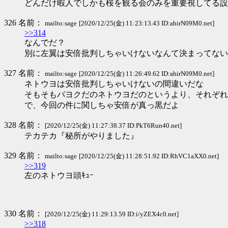
どんだけ暇人でしかも桜を観る会のみを重要視してる設
326 名前：
mailto:sage
[2020/12/25(金) 11:23:13.43 ID:ahirN09M0.net]
>>314
なんでだ？
別に左翼は安倍批判しちゃいけないなんて決まってない
327 名前：
mailto:sage
[2020/12/25(金) 11:26:49.62 ID:ahirN09M0.net]
ネトウヨは安倍批判しちゃいけないの間違いだな
そもそもパヨクだのネトウヨだのというより、それぞれ
で、今回の件に関しちゃ安倍が真っ黒だよ
328 名前：
[2020/12/25(金) 11:27:38.37 ID:PkT6Run40.net]
テカテカ『秘所がやりました』
329 名前：
mailto:sage
[2020/12/25(金) 11:28:51.92 ID:RhVC1aXX0.net]
>>319
左のネトウヨ頭ｷｭｰ
330 名前：
[2020/12/25(金) 11:29:13.59 ID:i/yZEX4c0.net]
>>318