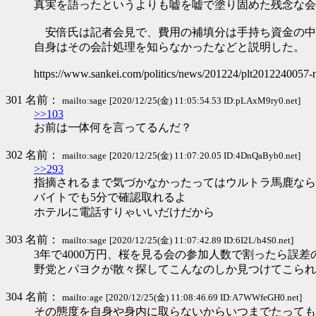
真実を語ったというよりも嘘を嘘で塗り固めた残念な会
安倍氏は記者会見で、費用の補填分は手持ち資金の中
自身はその会計処理を知らなかったなどと説明した。
https://www.sankei.com/politics/news/201224/plt2012240057-
301 名前：
mailto:sage
[2020/12/25(金) 11:05:54.53 ID:pLAxM9ry0.net]
>>103
お前は一体何を言ってるんだ？
302 名前：
mailto:sage
[2020/12/25(金) 11:07:20.05 ID:4DnQaByb0.net]
>>293
指摘されるまで気づかなかったってはウルトラ馬鹿なら
バイトでも5分で確認取れるよ
ホテルに電話すりゃいいだけだから
303 名前：
mailto:sage
[2020/12/25(金) 11:07:42.89 ID:6I2L/h4S0.net]
3年で4000万円、桜を見る会の参加人数で割ったら誤差
野党とパヨクが散々探してこんなのしか見つけてこられ
304 名前：
mailto:age
[2020/12/25(金) 11:08:46.69 ID:A7WWfeGH0.net]
その態度を自身や身内に取らないからいつまでたっても