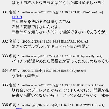
はあ？自称ネトウヨ設定はどうした成り済ましパヨク
331 名前：
mailto:sage
[2020/12/25(金) 11:29:52.71 ID:+ZiAVmrw0.net]
>>319
白か黒かを決めるのは法なのでね。
左翼の妄想ではないんだよ。
三権分立を知らない人間には理解できないであろうが。
332 名前：
[2020/12/25(金) 11:31:34.38 ID:k6ARLu8G0.net]
陳さんのプルプルしてキョドった目が可愛い
333 名前：
mailto:sage
[2020/12/25(金) 11:32:02.40 ID:hpl7eZDy0.net]
パヨチン総理やめたら懲役とか言ってたのにめちゃくち
334 名前：
[2020/12/25(金) 11:32:46.96 ID:n5HioVjn0.net]
うるせぇ朝鮮人
335 名前：
mailto:sage
[2020/12/25(金) 11:33:58.06 ID:fGNFKDgA0.net]
馴れ合いのプロレスだからどうでもいいけど、問題が発
秘書から聞いてないからセーフってのはともかく、秘書
336 名前：
mailto:age
[2020/12/25(金) 11:34:22.16 ID:A7WWfeGH0.net]