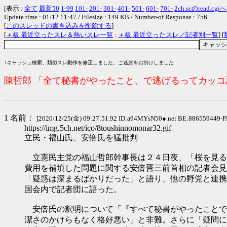
[表示 :
全て
最新50
1-99
101-
201-
301-
401-
501-
601-
701-
2ch.scのread.cgiへ
Update time : 01/12 11:47 / Filesize : 149 KB / Number-of Response : 756
[
このスレッドの書き込みを削除する
]
[
＋板 最近立ったスレ＆熱いスレ一覧
:
＋板 最近立ったスレ／記者別一覧
] [
↑キャッシュ検索、類似スレ動作を修正しました、ご迷惑をお掛けしました
陳哲郎 「全て秘書がやったこと、で逃げるってカッ
1 名前：
[2020/12/25(金) 09:27:51.92 ID:a94MYsN50●.net BE:886559449-P
https://img.5ch.net/ico/8toushinnomonar32.gif
立民・福山氏、安倍氏を猛批判
立憲民主党の福山哲郎幹事長は２４日夜、「桜を見る
費用を補填した問題に関する安倍晋三前首相の記者会見
「疑惑は深まるばかりだった」と語り、他の野党と連携
国会内で記者団に語った。
安倍氏の釈明について「『すべて秘書がやったことで
潔さのかけらもなく格好悪い」と非難。さらに「疑問に