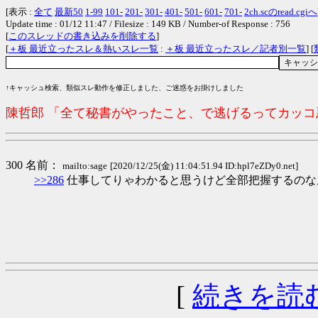
[表示 :
全て
最新50
1-99
101-
201-
301-
401-
501-
601-
701-
2ch.scのread.cgiへ
Update time : 01/12 11:47 / Filesize : 149 KB / Number-of Response : 756
[
このスレッドの書き込みを削除する
]
[
＋板 最近立ったスレ＆熱いスレ一覧
:
＋板 最近立ったスレ／記者別一覧
] [
↑キャッシュ検索、類似スレ動作を修正しました、ご迷惑をお掛けしました
陳哲郎 「全て秘書がやったこと、で逃げるってカッ
300 名前：
mailto:sage
[2020/12/25(金) 11:04:51.94 ID:hpl7eZDy0.net]
>>286
仕事してりゃわかると思うけど全部把握するのな
[
続きを読