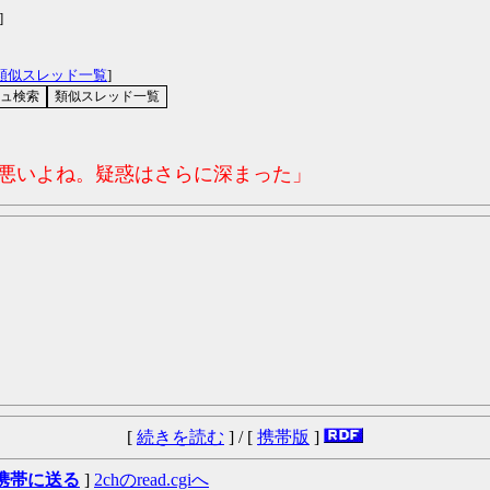
]
類似スレッド一覧
]
コ悪いよね。疑惑はさらに深まった」
[
続きを読む
] / [
携帯版
]
携帯に送る
]
2chのread.cgiへ