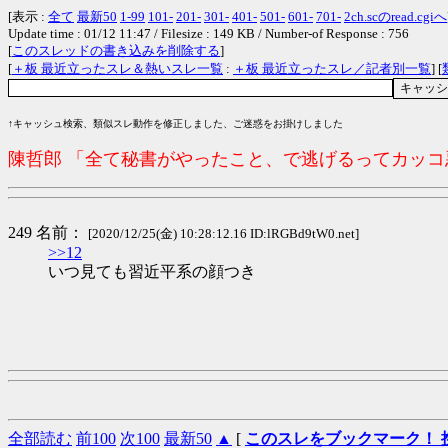
[表示 :
全て
最新50
1-99
101-
201-
301-
401-
501-
601-
701-
2ch.scのread.cgiへ
Update time : 01/12 11:47 / Filesize : 149 KB / Number-of Response : 756
[
このスレッドの書き込みを削除する
]
[
＋板 最近立ったスレ＆熱いスレ一覧
:
＋板 最近立ったスレ／記者別一覧
] [
↑キャッシュ検索、類似スレ動作を修正しました、ご迷惑をお掛けしました
陳哲郎 「全て秘書がやったこと、で逃げるってカッ
249 名前：
[2020/12/25(金) 10:28:12.16 ID:lRGBd9tW0.net]
>>12
いつ見ても習近平系の顔つき
全部読む
前100
次100
最新50
▲
[
このスレをブックマーク！ 