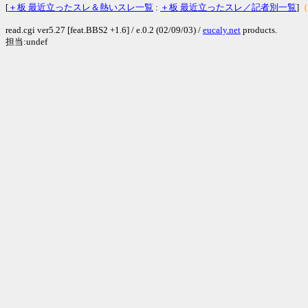
[
＋板 最近立ったスレ＆熱いスレ一覧
:
＋板 最近立ったスレ／記者別一覧
]
（
read.cgi ver5.27 [feat.BBS2 +1.6] / e.0.2 (02/09/03) /
eucaly.net
products.
担当:undef