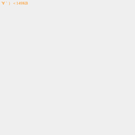
 ´∀｀）＜149KB