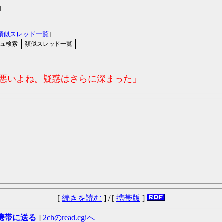
]
類似スレッド一覧
]
コ悪いよね。疑惑はさらに深まった」
[
続きを読む
] / [
携帯版
]
携帯に送る
]
2chのread.cgiへ