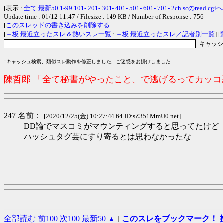
[表示 :
全て
最新50
1-99
101-
201-
301-
401-
501-
601-
701-
2ch.scのread.cgiへ
Update time : 01/12 11:47 / Filesize : 149 KB / Number-of Response : 756
[
このスレッドの書き込みを削除する
]
[
＋板 最近立ったスレ＆熱いスレ一覧
:
＋板 最近立ったスレ／記者別一覧
] [
↑キャッシュ検索、類似スレ動作を修正しました、ご迷惑をお掛けしました
陳哲郎 「全て秘書がやったこと、で逃げるってカッ
247 名前：
[2020/12/25(金) 10:27:44.64 ID:sZ351MmU0.net]
DD論でマスコミがマウンティングすると思ってたけど
ハッシュタグ芸にすり寄るとは思わなかったな
全部読む
前100
次100
最新50
▲
[
このスレをブックマーク！ 