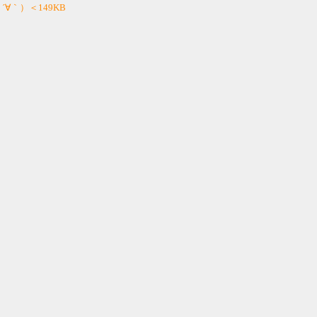
 ´∀｀）＜149KB