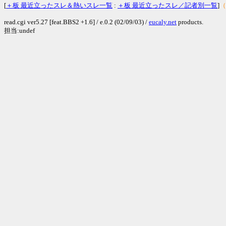
[
＋板 最近立ったスレ＆熱いスレ一覧
:
＋板 最近立ったスレ／記者別一覧
]
（
read.cgi ver5.27 [feat.BBS2 +1.6] / e.0.2 (02/09/03) /
eucaly.net
products.
担当:undef