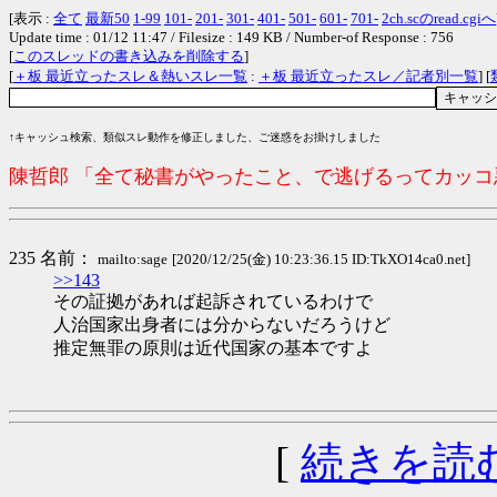
[表示 :
全て
最新50
1-99
101-
201-
301-
401-
501-
601-
701-
2ch.scのread.cgiへ
Update time : 01/12 11:47 / Filesize : 149 KB / Number-of Response : 756
[
このスレッドの書き込みを削除する
]
[
＋板 最近立ったスレ＆熱いスレ一覧
:
＋板 最近立ったスレ／記者別一覧
] [
↑キャッシュ検索、類似スレ動作を修正しました、ご迷惑をお掛けしました
陳哲郎 「全て秘書がやったこと、で逃げるってカッ
235 名前：
mailto:sage
[2020/12/25(金) 10:23:36.15 ID:TkXO14ca0.net]
>>143
その証拠があれば起訴されているわけで
人治国家出身者には分からないだろうけど
推定無罪の原則は近代国家の基本ですよ
[
続きを読