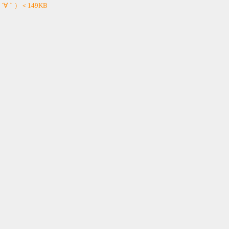
 ´∀｀）＜149KB