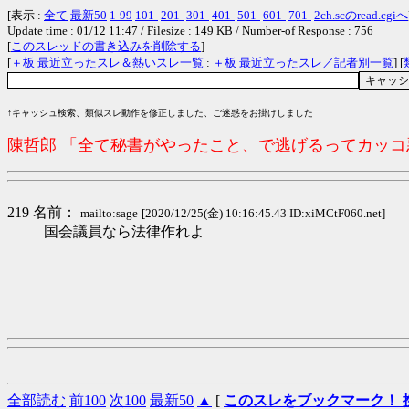
[表示 :
全て
最新50
1-99
101-
201-
301-
401-
501-
601-
701-
2ch.scのread.cgiへ
Update time : 01/12 11:47 / Filesize : 149 KB / Number-of Response : 756
[
このスレッドの書き込みを削除する
]
[
＋板 最近立ったスレ＆熱いスレ一覧
:
＋板 最近立ったスレ／記者別一覧
] [
↑キャッシュ検索、類似スレ動作を修正しました、ご迷惑をお掛けしました
陳哲郎 「全て秘書がやったこと、で逃げるってカッ
219 名前：
mailto:sage
[2020/12/25(金) 10:16:45.43 ID:xiMCtF060.net]
国会議員なら法律作れよ
全部読む
前100
次100
最新50
▲
[
このスレをブックマーク！ 