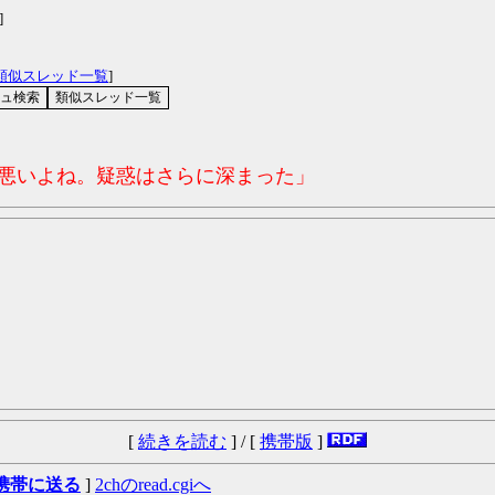
]
類似スレッド一覧
]
コ悪いよね。疑惑はさらに深まった」
[
続きを読む
] / [
携帯版
]
携帯に送る
]
2chのread.cgiへ