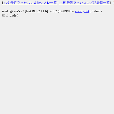
[
＋板 最近立ったスレ＆熱いスレ一覧
:
＋板 最近立ったスレ／記者別一覧
]
（
read.cgi ver5.27 [feat.BBS2 +1.6] / e.0.2 (02/09/03) /
eucaly.net
products.
担当:undef